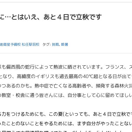
に…とはいえ、あと４日で立秋です
進衛星予備校 松任駅前校
タグ:
挑戦
,
酷暑
も偏西風の蛇行によって熱波に晒されています。フランス、
となり、高緯度のイギリスも過去最高の40℃超となる日が出て
つつあるのかも。熱中症で亡くなる高齢者や、頻発する森林火
の教室・校舎に通う皆さんには、自分事として心に留めてほし
力をつけるためにも、この夏(といっても、あと４日で立秋で
ったことのないことをやるためには、まず自分がやったことな