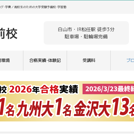
ログ･学費／高校生のための大学受験予備校･学習塾
白山市・IR松任駅 徒歩3分
駐車場・駐輪場完備
習環境
合格実績･体験記
受講料
ブ