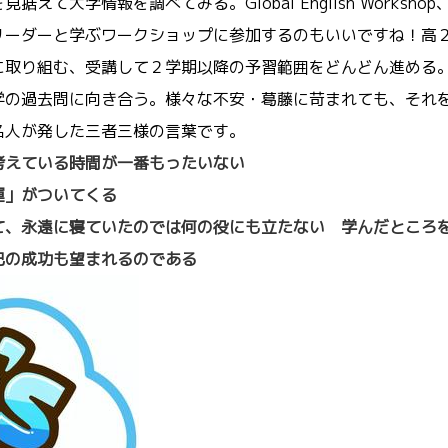
大学情報を調べてみる。Global English Workshop
リーダーと学ぶワークショップに参加するのもいいですね！高
に取り組む、受講して２学期以降の予習範囲をどんどん進める
学の過去問に向き合う。様々な不安・葛藤に苛まれても、それ
名人が発した三者三様の言葉です。
考えている時間が一番もったいない
運」がついてくる
て、永遠に寝ていたのでは何の役にも立たない
学んだところ
己の成功も望まれるのである