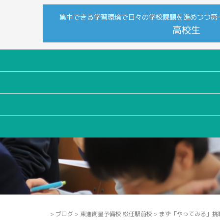
集中できる学習環境で日々の学校課題を進めつつ第
高校生
>
ブログ
>
東進衛星予備校 松任駅前校
>
まず「やってみる」挑