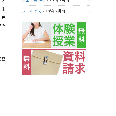
、オ
２生
クールビズ
2026年7月6日
。高
をふ
を立