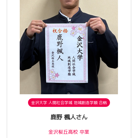
金沢大学 人間社会学域 地域創造学類 合格
鹿野 楓人さん
金沢桜丘高校 卒業