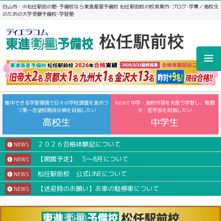
白山市・IR松任駅前の塾･予備校なら東進衛星予備校 松任駅前校の校舎案内･ブログ･学費／高校生
のための大学受験予備校･学習塾
集中できる学習環境で日々の学校課題を進めつ
NEW!! 中学・高校内容を先取り学習し、難関
つ第一志望校現役合格を目指したい
大・医学部を目指したい
高校生
中学生
２０２６合格体験記について
NEWS
【開館予定】 5～8月について
NEWS
松任駅前校 公式LINEについて
NEWS
【送迎時のお願い】お車の駐停車について
NEWS