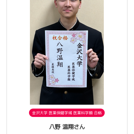
金沢大学 医薬保健学域 医薬科学類 合格
八野 温翔さん