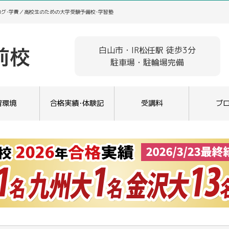
ログ･学費／高校生のための大学受験予備校･学習塾
白山市・IR松任駅 徒歩3分
駐車場・駐輪場完備
習環境
合格実績･体験記
受講料
ブ