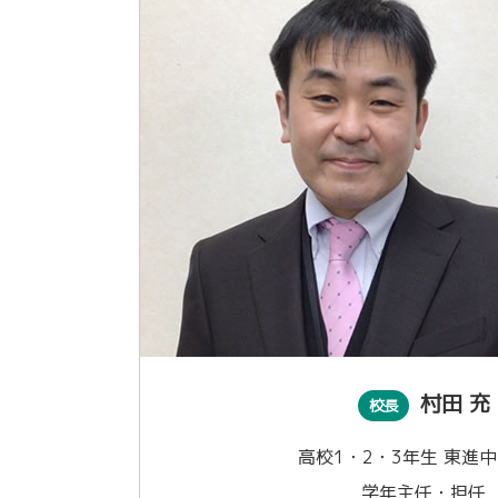
村田 充
校長
高校1・2・3年生 東進中
学年主任・担任