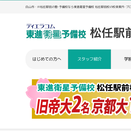
白山市・IR松任駅前の塾･予備校なら東進衛星予備校 松任駅前校の校舎案内･ブ
はじめての方へ
スタッフ紹介
学