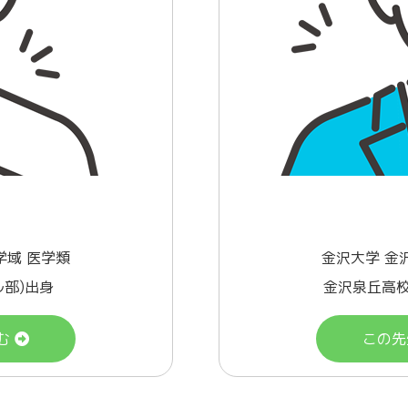
学域 医学類
金沢大学 金
ル部)出身
金沢泉丘高校
む
この先