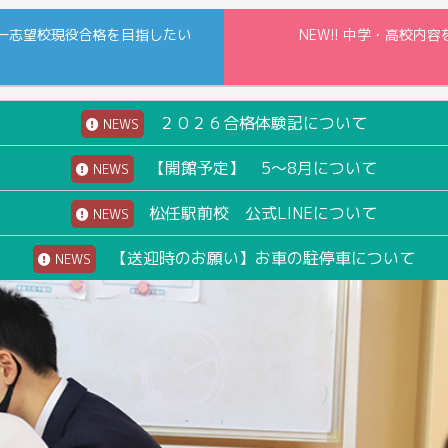
一志望校現役合格を目指したい
NEW!! 中学・高校
２０２６合格体験記について
NEWS
【開館予定】 5～8月について
NEWS
松任駅前校 公式LINEについて
NEWS
【送迎時のお願い】お車の駐停車について
NEWS