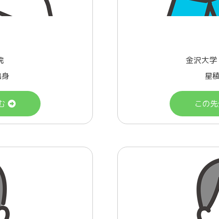
院
金沢大学
出身
星稜
む
この先