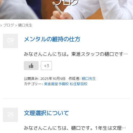
ブログ
>
ブログ
>
樋口先生
メンタルの維持の仕方
09
みなさんこんにちは。東進スタッフの樋口です。 ３年生のみなさんは学校や東進の模試が重なっていて睡眠時間が短くなっている人も多いのではないでしょうか。また、模試で自分が思うような点数をとれなくて気持ちが沈んでいる人もいるの […]
+3
公開済み: 2025年10月9日
作成者:
樋口先生
カテゴリー:
東進衛星予備校 松任駅前校
文理選択について
26
みなさんこんにちは、樋口です。1年生は文理選択の時期に近づいてきましたね。ここで私から文理選択のポイントなどについてお話ししようと思います。 自分は社会が苦手だから理系にしよう、理科の点数が低いから文系にしようと考えてい […]