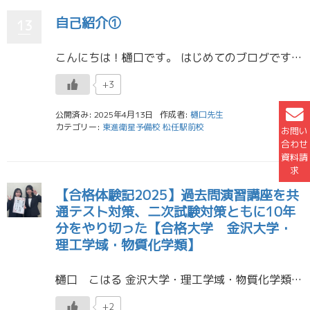
自己紹介①
13
こんにちは！樋口です。 はじめてのブログです。 金沢大学 理工学域 物質化学類の１年生です。 食べることが好きなのでおすすめのお店があったら教えてください！ たくさん話しかけてくれると嬉しいです！よろしくお願いします！ […]
+3
公開済み: 2025年4月13日
作成者:
樋口先生
カテゴリー:
東進衛星予備校 松任駅前校
お問い
合わせ
資料請
求
【合格体験記2025】過去問演習講座を共
通テスト対策、二次試験対策ともに10年
分をやり切った【合格大学 金沢大学・
理工学域・物質化学類】
樋口 こはる 金沢大学・理工学域・物質化学類 金沢二水高校 志望校合格に向けて私が一番頑張ったことは、過去問演習講座を共通テスト対策、二次試験対策ともに10年分をやり切ったことです。そして、わからないところを洗い出 […]
+2