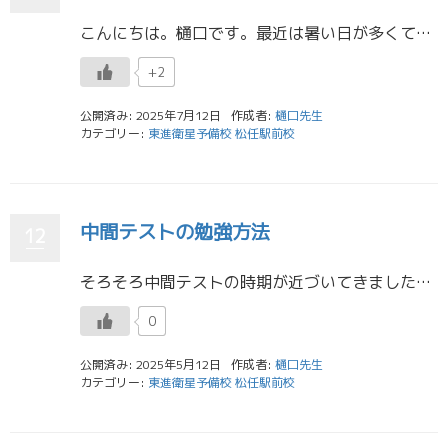
こんにちは。樋口です。最近は暑い日が多くて大変ですね。 私の暑さの乗り越え方はとにかく涼しい場所に行くことです。 夏休みは毎日開館していますが同じ場所で勉強するのが苦手な人は図書館などで勉強するのがおすすめです！ 有意義 […]
+2
公開済み: 2025年7月12日
作成者:
樋口先生
カテゴリー:
東進衛星予備校 松任駅前校
中間テストの勉強方法
12
そろそろ中間テストの時期が近づいてきましたね！今回は私が高校時代に定期テストの勉強方法について紹介したいと思います。数学は学校から配られた参考書（サクシード）を解き、間違えたところだけを２回目に解き、３回目にもう一度全体 […]
0
公開済み: 2025年5月12日
作成者:
樋口先生
カテゴリー:
東進衛星予備校 松任駅前校