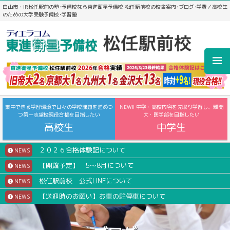
白山市・IR松任駅前の塾･予備校なら東進衛星予備校 松任駅前校の校舎案内･ブログ･学費／高校生
のための大学受験予備校･学習塾
集中できる学習環境で日々の学校課題を進めつ
NEW!! 中学・高校内容を先取り学習し、難関
つ第一志望校現役合格を目指したい
大・医学部を目指したい
高校生
中学生
２０２６合格体験記について
NEWS
【開館予定】 5～8月について
NEWS
松任駅前校 公式LINEについて
NEWS
【送迎時のお願い】お車の駐停車について
NEWS