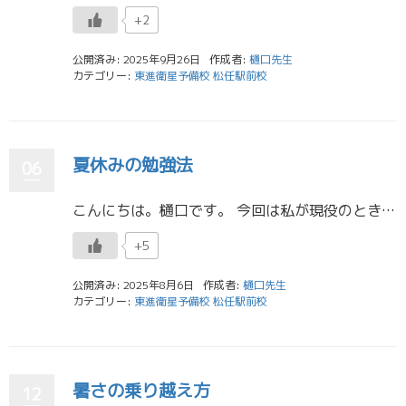
+2
公開済み: 2025年9月26日
作成者:
樋口先生
カテゴリー:
東進衛星予備校 松任駅前校
夏休みの勉強法
06
こんにちは。樋口です。 今回は私が現役のときに夏休みに工夫した勉強方法について紹介します。 私は国語がとても苦手で、共テ模試の結果もいつも悪かったです。成績が悪いのは分かっていましたが、国語の勉強方法が分からず、また、模 […]
+5
公開済み: 2025年8月6日
作成者:
樋口先生
カテゴリー:
東進衛星予備校 松任駅前校
暑さの乗り越え方
12