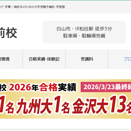
ログ･学費／高校生のための大学受験予備校･学習塾
白山市・IR松任駅 徒歩3分
駐車場・駐輪場完備
習環境
合格実績･体験記
受講料
ブ