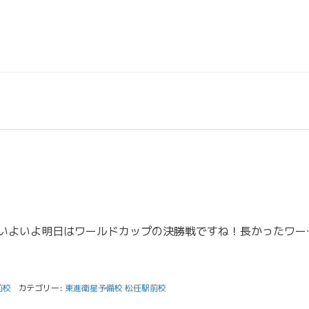
こんにちは！榊原です。 いよいよ明日はワールドカップの決勝戦
前校
カテゴリー:
東進衛星予備校 松任駅前校