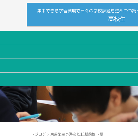
集中できる学習環境で日々の学校課題を進めつつ第
高校生
>
ブログ
>
東進衛星予備校 松任駅前校
>
夏