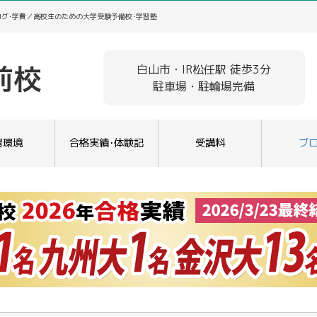
ログ･学費／高校生のための大学受験予備校･学習塾
白山市・IR松任駅 徒歩3分
駐車場・駐輪場完備
習環境
合格実績･体験記
受講料
ブ