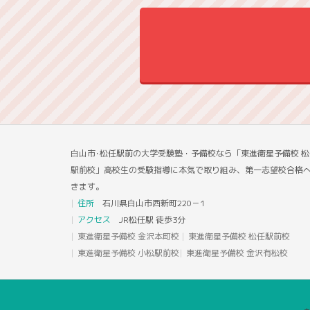
白山市･松任駅前の大学受験塾・予備校なら「東進衛星予備校 松
駅前校」高校生の受験指導に本気で取り組み、第一志望校合格
きます。
住所
石川県白山市西新町220－1
アクセス
JR松任駅 徒歩3分
東進衛星予備校 金沢本町校
東進衛星予備校 松任駅前校
東進衛星予備校 小松駅前校
東進衛星予備校 金沢有松校