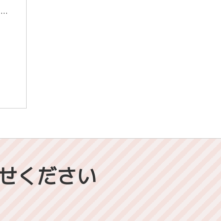
こんにちは、東進スタッフの宮田です。 最近毎日寒いですね。 そろそろ雪も降りそうです。 あられっぽいのは降ったりしていて、いつ雪になるんだろうという感じですね。 体調には細心の注意を払って毎日元気に過ごしてください！ 1 […]
せください