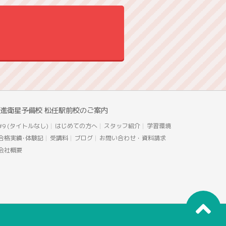
進衛星予備校 松任駅前校のご案内
#9 (タイトルなし)
はじめての方へ
スタッフ紹介
学習環境
合格実績･体験記
受講料
ブログ
お問い合わせ・資料請求
会社概要