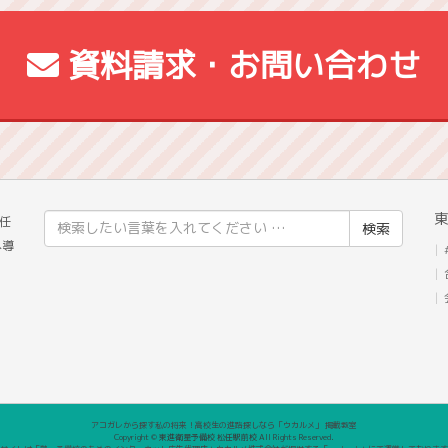
資料請求・お問い合わせ
東
検
任
索
へ導
結
果:
アコガレから探す私の将来！高校生の進路探しなら「ウカルメ」 掲載教室
Copyright © 東進衛星予備校 松任駅前校 All Rights Reserved.