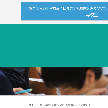
集中できる学習環境で日々の学校課題を進めつつ第
高校生
>
ブログ
>
東進衛星予備校 松任駅前校
>
３連休中日