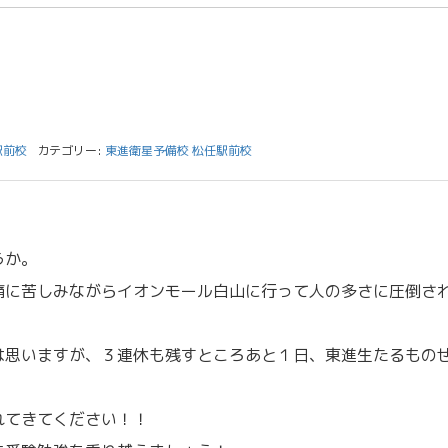
駅前校
カテゴリー:
東進衛星予備校 松任駅前校
うか。
痛に苦しみながらイオンモール白山に行って人の多さに圧倒さ
は思いますが、３連休も残すところあと１日、東進生たるもの
。
れてきてください！！