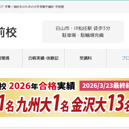
ログ･学費／高校生のための大学受験予備校･学習塾
白山市・IR松任駅 徒歩3分
駐車場・駐輪場完備
習環境
合格実績･体験記
受講料
ブ