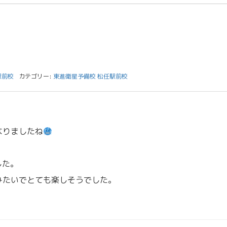
駅前校
カテゴリー:
東進衛星予備校 松任駅前校
なりましたね
した。
みたいでとても楽しそうでした。