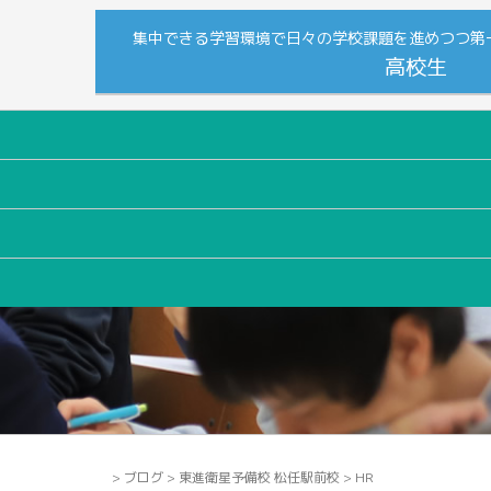
集中できる学習環境で日々の学校課題を進めつつ第
高校生
>
ブログ
>
東進衛星予備校 松任駅前校
>
HR