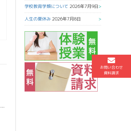
学校教育学類について
2026年7月9日
人生の夏休み
2026年7月8日
お問い合わせ
資料請求
こんにちは！ もうすぐ３月が終わり、４月ですね！早いです。 今日、通勤するときにお隣の城址公園に咲く桜をみました
兼六園の無料開放も始まっ