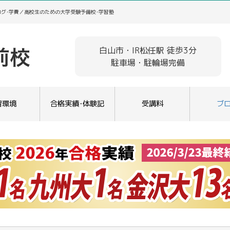
ログ･学費／高校生のための大学受験予備校･学習塾
白山市・IR松任駅 徒歩3分
駐車場・駐輪場完備
習環境
合格実績･体験記
受講料
ブ