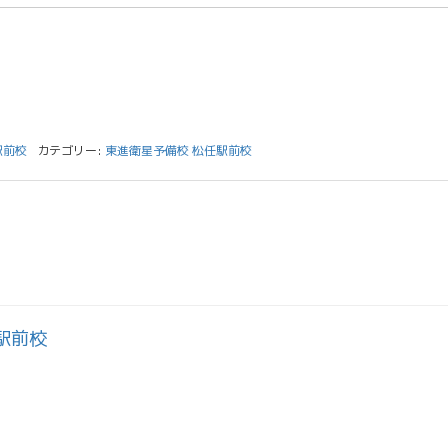
駅前校
カテゴリー:
東進衛星予備校 松任駅前校
駅前校