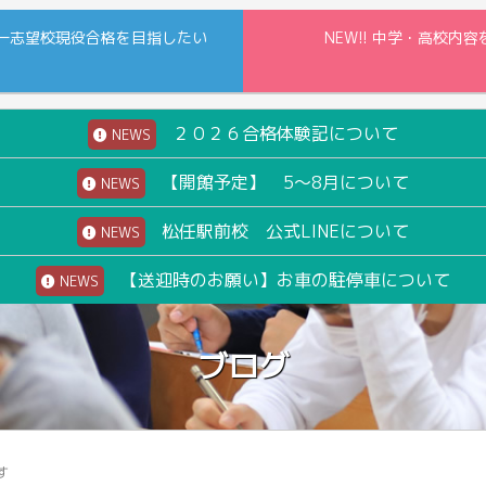
一志望校現役合格を目指したい
NEW!! 中学・高校
２０２６合格体験記について
NEWS
【開館予定】 5～8月について
NEWS
松任駅前校 公式LINEについて
NEWS
【送迎時のお願い】お車の駐停車について
NEWS
ブログ
す