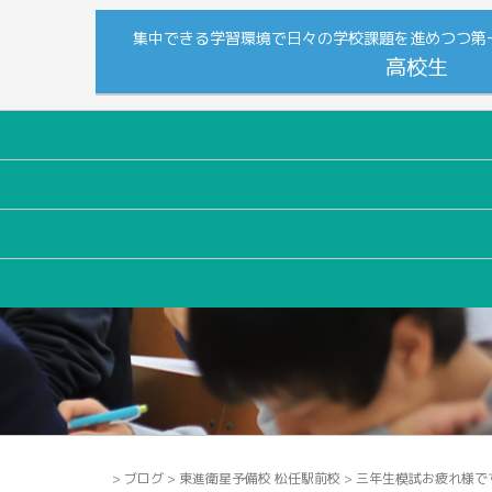
集中できる学習環境で日々の学校課題を進めつつ第
高校生
>
ブログ
>
東進衛星予備校 松任駅前校
>
三年生模試お疲れ様で