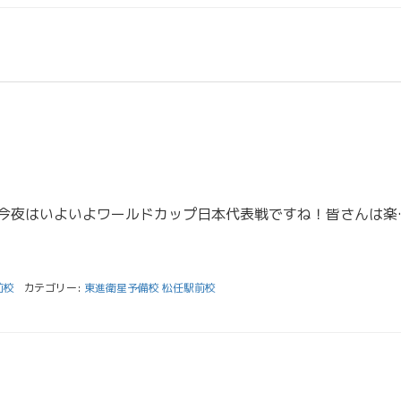
こんにちは！榊原です。 今夜はいよいよワールドカップ日本代表
前校
カテゴリー:
東進衛星予備校 松任駅前校