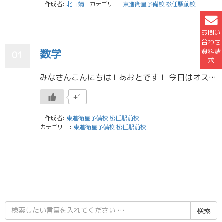
作成者:
北山靖
カテゴリー:
東進衛星予備校 松任駅前校
お問い
合わせ
数学
資料請
01
求
みなさんこんにちは！あおとです！ 今日はオススメの数学の参考書を見つけたので紹介します！基礎問題精講という参考書です！ もちろんみなさんの学力や現在の状況などによってFocusやチャートなどもおすすめですが、この基礎問題 […]
+1
作成者:
東進衛星予備校 松任駅前校
カテゴリー:
東進衛星予備校 松任駅前校
検
索