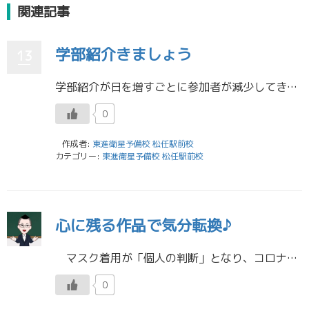
関連記事
学部紹介きましょう
13
学部紹介が日を増すごとに参加者が減少してきています!! 今日の工学部の学部紹介の参加者はたったの3人でした、、、 スタッフたちも一生懸命に作ってきているので 是非自分の興味のある学部に参加しましょう!! 東進衛星予備校 […]
0
作成者:
東進衛星予備校 松任駅前校
カテゴリー:
東進衛星予備校 松任駅前校
心に残る作品で気分転換♪
マスク着用が「個人の判断」となり、コロナ禍も一定の終息となった今年のＧＷ。映画館では「スーパーマリオブラザーズ」や「名探偵コナン～黒鉄の魚影～」など、３Ｄや２Ｄアニメの名作がヒットしましたね。息の長いヒットとなっている […]
0