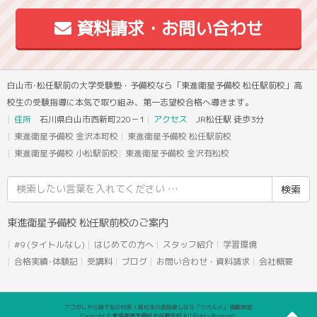
資料請求・お問い合わせ
白山市･松任駅前の大学受験塾・予備校なら「東進衛星予備校 松任駅前校」高
校生の受験指導に本気で取り組み、第一志望校合格へ導きます。
住所
石川県白山市西新町220－1
アクセス
JR松任駅 徒歩3分
東進衛星予備校 金沢本町校
東進衛星予備校 松任駅前校
東進衛星予備校 小松駅前校
東進衛星予備校 金沢有松校
検
索
結
東進衛星予備校 松任駅前校のご案内
果:
#9 (タイトルなし)
はじめての方へ
スタッフ紹介
学習環境
合格実績･体験記
受講料
ブログ
お問い合わせ・資料請求
会社概要
アコガレから探す私の将来！高校生の進路探しなら「ウカルメ」 掲載教室
Copyright © 東進衛星予備校 松任駅前校 All Rights Reserved.