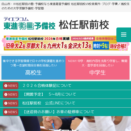
白山市・IR松任駅前の塾･予備校なら東進衛星予備校 松任駅前校の校舎案内･ブログ･学費／高校生
のための大学受験予備校･学習塾
集中できる学習環境で日々の学校課題を進めつ
NEW!! 中学・高校内容を先取り学習し、難関
つ第一志望校現役合格を目指したい
大・医学部を目指したい
高校生
中学生
２０２６合格体験記について
NEWS
【開館予定】 5～8月について
NEWS
松任駅前校 公式LINEについて
NEWS
【送迎時のお願い】お車の駐停車について
NEWS