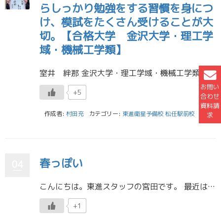
らしっかり勉強をする習慣を身につ
け、模試をたくさん受けることが大
切。【合格大学 金沢大学・理工学
域・機械工学類】
室井 絆那 金沢大学・理工学域・機械工学類 金沢高校 私は受験勉強を通して、毎日東進に行くことを心がけていました。2時間など少ない時間しか居られなくても、必ず東進に行っていました。また、東進に行けば、学習室に、勉強を頑 […]
お問い
+5
合わせ
資料請
作成者:
村田充
カテゴリー:
東進衛星予備校 松任駅前校
求
春っぽい
04
こんにちは。東進スタッフの宮田です。 最近は本当に暖かくなってきましたね。春っぽさがより濃くなってきました。雪はまだ降るのでしょうか。 自分は石川に住み始めてもうすぐ3年になります。まだ、石川の気候にはなれません。なので […]
+1