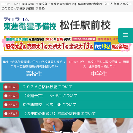
白山市・IR松任駅前の塾･予備校なら東進衛星予備校 松任駅前校の校舎案内･ブログ･学費／高校生
のための大学受験予備校･学習塾
集中できる学習環境で日々の学校課題を進めつ
NEW!! 中学・高校内容を先取り学習し、難関
つ第一志望校現役合格を目指したい
大・医学部を目指したい
高校生
中学生
２０２６合格体験記について
NEWS
【開館予定】 5～8月について
NEWS
松任駅前校 公式LINEについて
NEWS
【送迎時のお願い】お車の駐停車について
NEWS