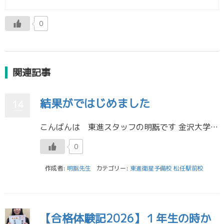
0
関連記事
結果がではじめました
14
こんばんは 東進スタッフの明翫です 金沢大学のKUGSの合格をはじめ、国立の推薦入試の結果がではじめました！！ 私立入試の合格も続々とではじめています！！ ここで進学先が決定したみなさんの喜ぶ姿、副担任の先生と合格の写真 […]
0
作成者:
明翫先生
カテゴリー:
東進衛星予備校 松任駅前校
【合格体験記2026】１年生の時か