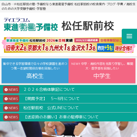
白山市・IR松任駅前の塾･予備校なら東進衛星予備校 松任駅前校の校舎案内･ブログ･学費／高校生
のための大学受験予備校･学習塾
集中できる学習環境で日々の学校課題を進めつ
NEW!! 中学・高校内容を先取り学習し、難関
つ第一志望校現役合格を目指したい
大・医学部を目指したい
高校生
中学生
２０２６合格体験記について
NEWS
【開館予定】 5～8月について
NEWS
松任駅前校 公式LINEについて
NEWS
【送迎時のお願い】お車の駐停車について
NEWS