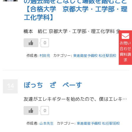
の過去問をこなして場数を踏むこと
【合格大学 京都大学・工学部・理
工化学科】
橋本 結仁 京都大学・工学部・理工化学科 金沢泉丘高校 私は、東進の担任、副担任の先生との定期的な面談時に、問題集による先取り演習と、二次試験の過去問演習講座をとにかくやるべしと言われ、それをずっと愚直にやりました。結 […]
0
お問い
合わせ
資料請
作成者:
村田充
カテゴリー:
東進衛星予備校 松任駅前校
求
ぼっち ざ べーす
14
友達がエレキギターを始めたので、僕はエレキベースを始めてみました。 初めは趣味のひとつになればいいな～と思ってましたが、だいぶ沼ってしまいました。 毎日寝る前に一人で練習しているのですが、昨日できなかったことが出来るよう […]
0
作成者:
山本先生
カテゴリー:
東進衛星予備校 松任駅前校