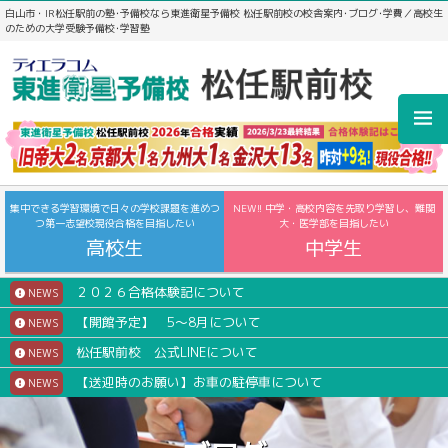
白山市・IR松任駅前の塾･予備校なら東進衛星予備校 松任駅前校の校舎案内･ブログ･学費／高校生
のための大学受験予備校･学習塾
集中できる学習環境で日々の学校課題を進めつ
NEW!! 中学・高校内容を先取り学習し、難関
つ第一志望校現役合格を目指したい
大・医学部を目指したい
高校生
中学生
２０２６合格体験記について
NEWS
【開館予定】 5～8月について
NEWS
松任駅前校 公式LINEについて
NEWS
【送迎時のお願い】お車の駐停車について
NEWS