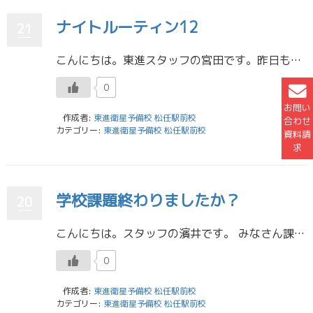
ナイトルーティン12
21
こんにちは。東進スタッフの宮田です。昨日もナイトルーティンを書きましたが、いろいろあって今日も自分が書くことになりました。 昨日はバイトがある日のナイトルーティーンを書いたので、バイトがない日のナイトルーティーンを書きま […]
0
お問い
作成者:
東進衛星予備校 松任駅前校
合わせ
カテゴリー:
東進衛星予備校 松任駅前校
資料請
求
学校課題終わりましたか？
20
こんにちは。スタッフの濱井です。 みなさん課題は順調に進んでいますか？ 夏休みも残りあと少しですね。 毎日東進に来て勉強を頑張っている生徒がたくさんいます。 学校が始まる前に課題をしっかり終わらせて、有意義な時間を過ごせ […]
0
作成者:
東進衛星予備校 松任駅前校
カテゴリー:
東進衛星予備校 松任駅前校