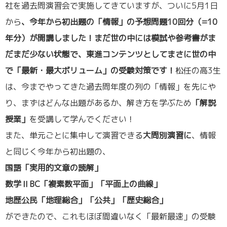
社を過去問演習会で実施してきていますが、ついに5月1日
から
、今年から初出題の「情報」の予想問題10回分（=10
年分）が開講しました！まだ世の中には模試や参考書がま
だまだ少ない状態で、東進コンテンツとしてまさに世の中
で「最新・最大ボリューム」の受験対策です！
松任の高3生
は、今までやってきた過去問年度の列の「情報」を先にや
り、まずはどんな出題があるか、解き方を学ぶため
「解説
授業」
を受講して学んでください！
また、単元ごとに集中して演習できる
大問別演習に
、情報
と同じく今年から初出題の、
国語「実用的文章の読解」
数学
ⅡBC
「複素数平面」「平面上の曲線」
地歴公民「地理総合」「公共」「歴史総合」
ができたので、これもほぼ間違いなく「最新最速」の受験