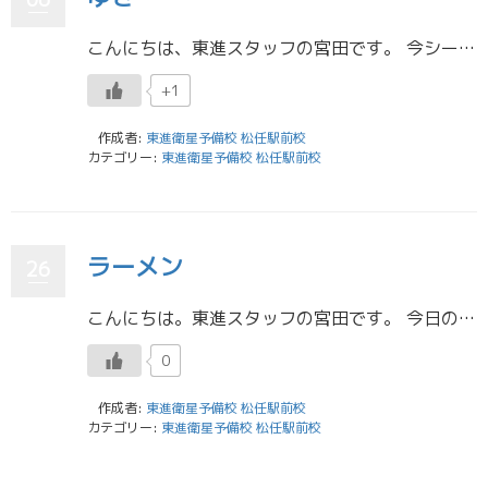
こんにちは、東進スタッフの宮田です。 今シーズンは雪がなかなか降りませんね。 今日まで長野に帰省していたのですが、向こうも雪は全然なかったです。 年末に行った岐阜の高山あたりは雪がすごかったです。 雪の量がすごすぎて1シ […]
+1
作成者:
東進衛星予備校 松任駅前校
カテゴリー:
東進衛星予備校 松任駅前校
ラーメン
26
こんにちは。東進スタッフの宮田です。 今日のお昼に次郎系のラーメン屋さんに行ってきました。野菜増し増しで注文したら日本昔話で見るような量の野菜が盛られていました。なんとか全部食べきることができましたが、しばらくラーメンは […]
0
作成者:
東進衛星予備校 松任駅前校
カテゴリー:
東進衛星予備校 松任駅前校