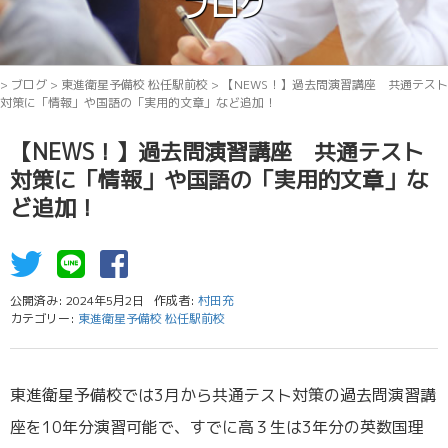
ブログ
>
ブログ
>
東進衛星予備校 松任駅前校
>
【NEWS！】過去問演習講座 共通テスト
対策に「情報」や国語の「実用的文章」など追加！
【NEWS！】過去問演習講座 共通テスト
対策に「情報」や国語の「実用的文章」な
ど追加！
公開済み: 2024年5月2日
作成者:
村田充
カテゴリー:
東進衛星予備校 松任駅前校
東進衛星予備校では3月から共通テスト対策の過去問演習講
座を10年分演習可能で、すでに高３生は3年分の英数国理