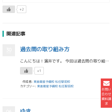
+2
関連記事
過去問の取り組み方
30
こんにちは！濱井です。 今回は過去問の取り組み方についてお話しします。 みなさんはどのように過去問に取り組んでいますか？ 私は過去問は一回だけ解くのではなく、何回も繰り返して解くことが合格への道だと思います。 はじめに分 […]
+1
作成者:
東進衛星予備校 松任駅前校
カテゴリー:
東進衛星予備校 松任駅前校
お問い
合わせ
資料請
求
ゆき
06