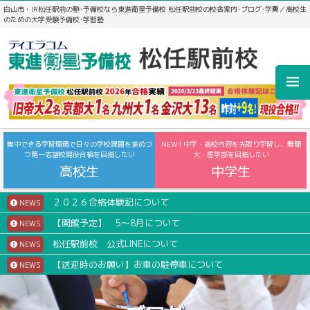
白山市・IR松任駅前の塾･予備校なら東進衛星予備校 松任駅前校の校舎案内･ブログ･学費／高校生
のための大学受験予備校･学習塾
集中できる学習環境で日々の学校課題を進めつ
NEW!! 中学・高校内容を先取り学習し、難関
つ第一志望校現役合格を目指したい
大・医学部を目指したい
高校生
中学生
２０２６合格体験記について
NEWS
【開館予定】 5～8月について
NEWS
松任駅前校 公式LINEについて
NEWS
【送迎時のお願い】お車の駐停車について
NEWS