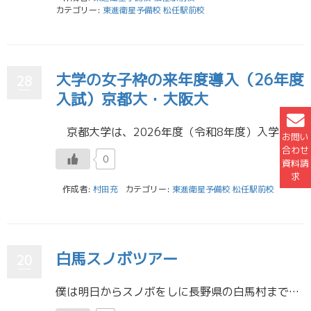
カテゴリー:
東進衛星予備校 松任駅前校
大学の女子枠の来年度導入（26年度
28
入試）京都大・大阪大
京都大学は、2026年度（令和8年度）入学者選抜から、理学部と工学部の特色入試において、女性募集枠を新たに設ける。試験の実施方式は、理学部は総合型選抜、工学部は学校推薦型選抜となる。理学部理学科の募集人数は、物理学・数 […]
お問い
合わせ
0
資料請
求
作成者:
村田充
カテゴリー:
東進衛星予備校 松任駅前校
白馬スノボツアー
20
僕は明日からスノボをしに長野県の白馬村まで行ってきます。 白馬のスキー場はゴールデンウィークまで営業しているそうです。 石川ではもう厳しそうですね。 今回はいろんなグラトリが出来るように頑張ります。 東進衛星予備校 松任 […]