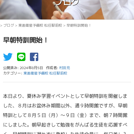
ブログ
>
ブログ
>
東進衛星予備校 松任駅前校
>
早朝特訓開始！
早朝特訓開始！
公開済み: 2024年8月5日
作成者:
村田充
カテゴリー:
東進衛星予備校 松任駅前校
本日より、夏休み学習イベントとして早朝特訓を開催しま
した、８月はお盆休み期間以外、通９時開館ですが、早朝
特訓として８月５日（月）～９日（金）まで、朝７時開館
にしました。朝早起きして勉強をがんばる生徒を応援すべ