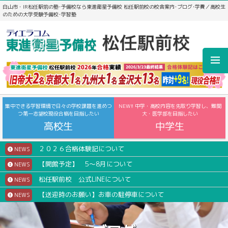
白山市・IR松任駅前の塾･予備校なら東進衛星予備校 松任駅前校の校舎案内･ブログ･学費／高校生
のための大学受験予備校･学習塾
集中できる学習環境で日々の学校課題を進めつ
NEW!! 中学・高校内容を先取り学習し、難関
つ第一志望校現役合格を目指したい
大・医学部を目指したい
高校生
中学生
２０２６合格体験記について
NEWS
【開館予定】 5～8月について
NEWS
松任駅前校 公式LINEについて
NEWS
【送迎時のお願い】お車の駐停車について
NEWS