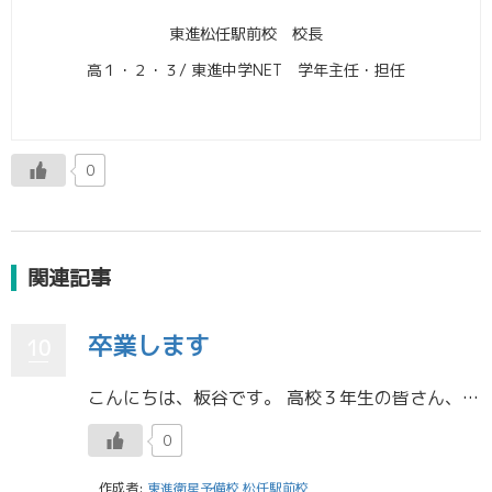
東進松任駅前校 校長
高１・２・３/ 東進中学NET 学年主任・担任
0
関連記事
卒業します
10
こんにちは、板谷です。 高校３年生の皆さん、ご卒業おめでとうございます。 私事ですが、2025年３月をもって、生徒として３年、スタッフとして６年通った東進松任校を卒業します。今思い返すと、長かったような、短かったような、 […]
0
作成者:
東進衛星予備校 松任駅前校