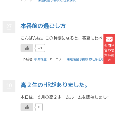
カテゴリー:
東進衛星予備校 松任駅前校
本番前の過ごし方
27
こんばんは。この時期になると、春夏に比べて質問の難易度が全体的に高くなり、生徒のみなさんが質問に来るたびに分かるかな...と実は緊張している桜井です。 申し訳ないことに壮行会に参加できなかったので、言おうと思っていたこと […]
お問い
+1
合わせ
資料請
作成者:
桜井先生
カテゴリー:
東進衛星予備校 松任駅前校
求
高２生のHRがありました。
10
本日は、６月の高２ホームルームを開催しました。 現在、ティエラグループの東進衛星予備校内で、向上得点のNo.１争いを「松任駅前校：高２」と「小松駅前校：高２」が繰り広げています。 松任にも小松にも、頑張る生徒が集まってい […]
0