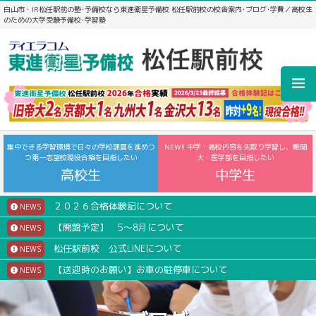
白山市・IR松任駅前の塾･予備校なら東進衛星予備校 松任駅前校の校舎案内･ブログ･学費／高校生
のための大学受験予備校･学習塾
集中できる学習環境で日々の学校課題を進めつ
NEW!! 中学・高校内容を先取り学習し、難関
つ第一志望校現役合格を目指したい
大・医学部を目指したい
高校生
中学生
２０２６合格体験記について
NEWS
【開館予定】 5～8月について
NEWS
松任駅前校 公式LINEについて
NEWS
【送迎時のお願い】お車の駐停車について
NEWS