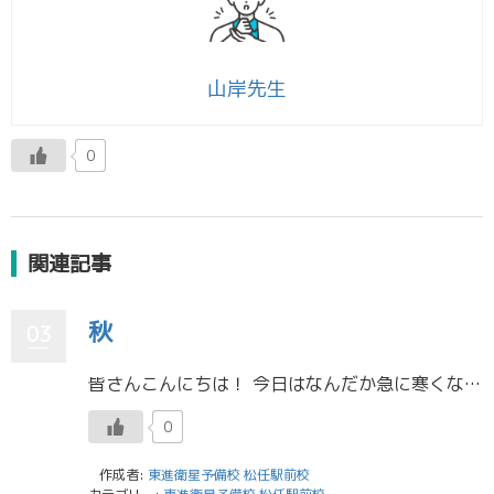
山岸先生
0
関連記事
秋
03
皆さんこんにちは！ 今日はなんだか急に寒くなりましたね。久しぶりにスーツの上着を着たのですが、夏の終わりを感じてとてもさみしいです。 でも秋は秋で、紅葉を見たり、おいしいものを食べたり、実は誕生日もあったりで楽しみなこと […]
0
作成者:
東進衛星予備校 松任駅前校