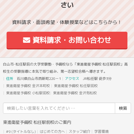
さい
資料請求・面談希望・体験授業などはこちらから！
資料請求・お問い合わせ
白山市･松任駅前の大学受験塾・予備校なら「東進衛星予備校 松任駅前校」高
校生の受験指導に本気で取り組み、第一志望校合格へ導きます。
住所
石川県白山市西新町220－1
アクセス
JR松任駅 徒歩3分
東進衛星予備校 金沢本町校
東進衛星予備校 松任駅前校
東進衛星予備校 小松駅前校
東進衛星予備校 金沢有松校
検
索
結
東進衛星予備校 松任駅前校のご案内
果:
#9 (タイトルなし)
はじめての方へ
スタッフ紹介
学習環境