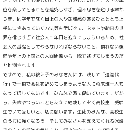
活であまりにも楽しいこと、自分のしたいこと、大学の単
位を楽してとることを追究しすぎ、理不尽さを避ける癖が
つき、同学年でなく目上の人や距離感のあるひとととも上
手につきあっていく方法等を学ばずに、ネットや動画の世
界を信じすぎて社会人１年目を迎えてしまういるため、社
会人の基礎としてやらなければならないこと、慣れない環
境や年上の上司との人間関係から一瞬で逃げてしまうのだ
と推測されます。
ですので、私の教え子のみなさんには、決して「退職代
行」で一瞬で会社を辞めてしまうような人に将来誰一人も
なってほしくないです。みんな立派に働いています。だか
ら、失敗やつらいことをあえて経験しておく高校生・受験
生でいてほしいと、切に願います。生徒のみんな、高校生
のうちに強くなろう！そしてみなさんを支えてくれる保護