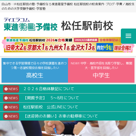
白山市・IR松任駅前の塾･予備校なら東進衛星予備校 松任駅前校の校舎案内･ブログ･学費／高校生
のための大学受験予備校･学習塾
集中できる学習環境で日々の学校課題を進めつ
NEW!! 中学・高校内容を先取り学習し、難関
つ第一志望校現役合格を目指したい
大・医学部を目指したい
高校生
中学生
２０２６合格体験記について
NEWS
【開館予定】 5～8月について
NEWS
松任駅前校 公式LINEについて
NEWS
【送迎時のお願い】お車の駐停車について
NEWS