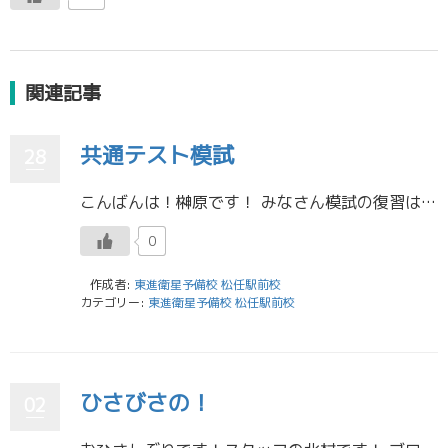
関連記事
共通テスト模試
28
こんばんは！榊原です！ みなさん模試の復習は進んでいますか？模試の復習は自分の弱点を知る上でとっても重要です。 しっかり取り組みましょう。分からないところはぜひ質問してください！！ 東進衛星予備校 松任駅前校
0
作成者:
東進衛星予備校 松任駅前校
カテゴリー:
東進衛星予備校 松任駅前校
ひさびさの！
02