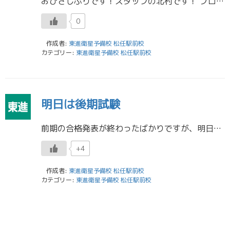
おひさしぶりです！スタッフの北村です！ ブログでは久々なのですが、校舎には頻繁に来てます！ 夏休みも半ばになってきて、皆さん中だるみはしていませんか？ そういえば、今日はなんだか登校率が悪いような(・・? というよりずっ […]
0
作成者:
東進衛星予備校 松任駅前校
カテゴリー:
東進衛星予備校 松任駅前校
明日は後期試験
前期の合格発表が終わったばかりですが、明日は後期試験日です。 もし在校生のみなさんが来年前期で涙をのんだとすれば、12日に後期試験を受験することになります。 松任駅前校からも5名が明日の後期試験にチャレンジします！ みん […]
+4
作成者:
東進衛星予備校 松任駅前校
カテゴリー:
東進衛星予備校 松任駅前校