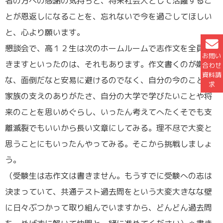
者の方への感謝の気持ちと、将来社会人として活躍するこ
とが恩返しになることを、忘れないで今を過ごしてほしい
と、心より願います。
懇談会で、高１２生は次のホームルームで志作文を全員書
お問い
きますといったのは、それもあります。作文書くのが嫌だ
合わせ
資料請
な、面倒だなと安易に避けるのでなく、自分の今のこと、
求
家族の支えのありがたさ、自分の大学で学びたいことや将
来のことを思いめぐらし、いったん考えてへたくそでも支
離滅裂でもいいから長い文章にしてみる。理不尽で大変と
思うことにもいったんやってみる。そこから挑戦しましょ
う。
（受験生は志作文は書きません。もうすでに受験への志は
決まっていて、共通テスト過去問をという大変大きなな壁
に日々ぶつかって取り組んでいますから、どんどん過去問