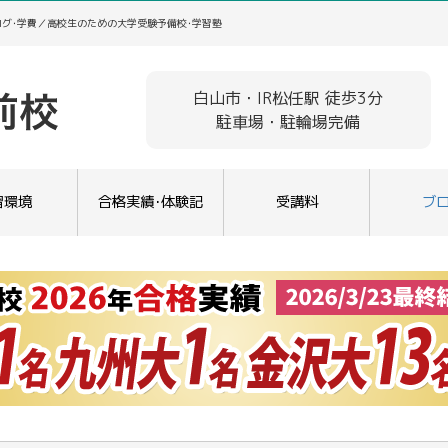
ログ･学費／高校生のための大学受験予備校･学習塾
白山市・IR松任駅 徒歩3分
駐車場・駐輪場完備
習環境
合格実績･体験記
受講料
ブ