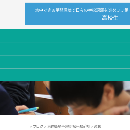
集中できる学習環境で日々の学校課題を進めつつ第
高校生
>
ブログ
>
東進衛星予備校 松任駅前校
>
趣味