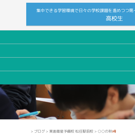
集中できる学習環境で日々の学校課題を進めつつ第
高校生
>
ブログ
>
東進衛星予備校 松任駅前校
>
○○の秋