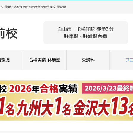
ログ･学費／高校生のための大学受験予備校･学習塾
白山市・IR松任駅 徒歩3分
駐車場・駐輪場完備
習環境
合格実績･体験記
受講料
ブ