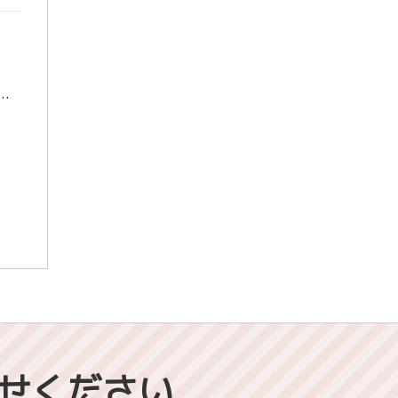
村です！ 昨日、今日は、いよいよ夏も本番！といった風の灼熱の気温でしたね
ところで、ぼくは大学でよさこいサーク
せください