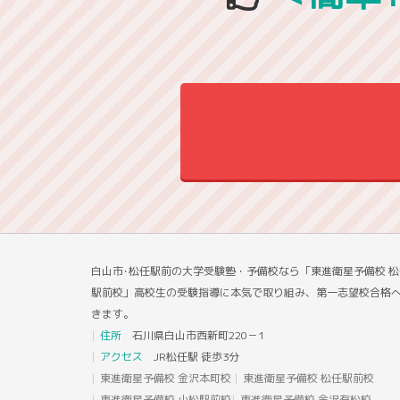
白山市･松任駅前の大学受験塾・予備校なら「東進衛星予備校 松
駅前校」高校生の受験指導に本気で取り組み、第一志望校合格
きます。
住所
石川県白山市西新町220－1
アクセス
JR松任駅 徒歩3分
東進衛星予備校 金沢本町校
東進衛星予備校 松任駅前校
東進衛星予備校 小松駅前校
東進衛星予備校 金沢有松校