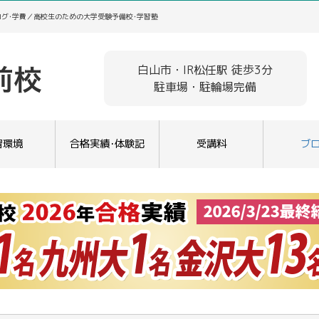
ログ･学費／高校生のための大学受験予備校･学習塾
白山市・IR松任駅 徒歩3分
駐車場・駐輪場完備
習環境
合格実績･体験記
受講料
ブ