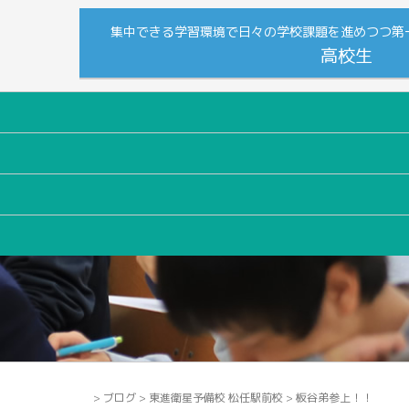
集中できる学習環境で日々の学校課題を進めつつ第
高校生
>
ブログ
>
東進衛星予備校 松任駅前校
>
板谷弟参上！！