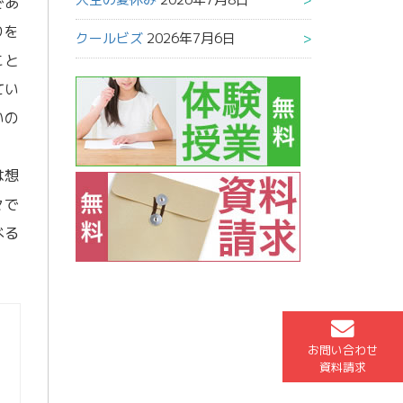
であ
りを
クールビズ
2026年7月6日
こと
てい
いの
は想
々で
べる
お問い合わせ
資料請求