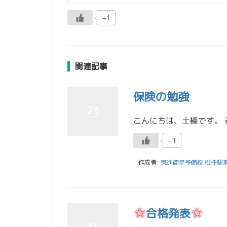
+1
関連記事
保険の勉強
23
+1
作成者:
東進衛星予備校 松任駅
合格発表