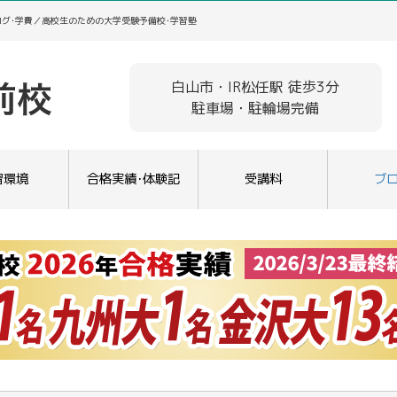
ログ･学費／高校生のための大学受験予備校･学習塾
白山市・IR松任駅 徒歩3分
駐車場・駐輪場完備
習環境
合格実績･体験記
受講料
ブ