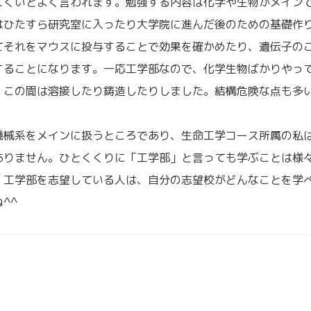
にくいとよく言われます。勉強する内容は化学や生物がメイン
はひたすら研究室に入ったり大学院に進んだ後のための基礎作
てそれをマウスに投与することで効果を確かめたり、遺伝子の
することになります。一応工学部なので、化学生物ばかりやっ
。この間は溶接したり鋳造したりしました。結構危険な点も多
機械系をメインに扱うところであり、生命工学コース所属の私
ありません。ひとくくりに「工学部」と言っても学ぶことは様
。工学部を志望している人は、自分の志望校がどんなことを学
^^