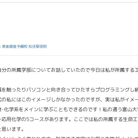
:
東進衛星予備校 松任駅前校
自分の所属学部についてお話していたので今日は私が所属する
械を触ったりパソコンと向き合ってひたすらプログラミングし
代の私にはこのイメージしかなかったのですが、実は私がイメ
物･化学系をメインに学ぶこともできるのです！私の通う富山大
学･応用化学の5コースがあります。ここでは私の所属する生命工
と思います。