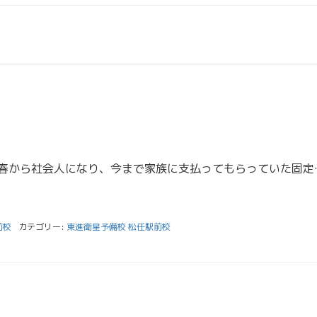
こんにちは、土橋です。 春から社会人になり、今まで家族に支払
前校
カテゴリー:
東進衛星予備校 松任駅前校