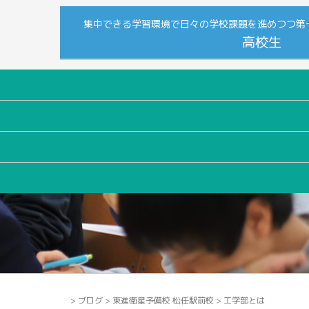
集中できる学習環境で日々の学校課題を進めつつ第
高校生
>
ブログ
>
東進衛星予備校 松任駅前校
>
工学部とは