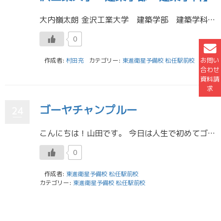
大内嶺太朗 金沢工業大学 建築学部 建築学科 金沢高校 私は東進に入学して、高１・２の時と比べて、今の自分はすごく成長したと思います。学校や部活が終わって東進で勉強するルーティンが部活引退後には当たり前にこなせるよ […]
0
お問い
作成者:
村田充
カテゴリー:
東進衛星予備校 松任駅前校
合わせ
資料請
求
ゴーヤチャンプルー
24
こんにちは！山田です。 今日は人生で初めてゴーヤチャンプルーを作りました。 ゴーヤを塩もみしたり豆腐の水切りをしたり、意外な工程も多く、普段全く料理をしない私からすると結構大変でした。でも美味しくできたので良かったです！ […]
0
作成者:
東進衛星予備校 松任駅前校
カテゴリー:
東進衛星予備校 松任駅前校