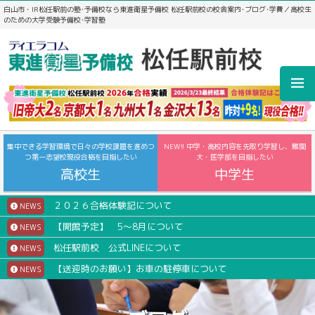
白山市・IR松任駅前の塾･予備校なら東進衛星予備校 松任駅前校の校舎案内･ブログ･学費／高校生
のための大学受験予備校･学習塾
集中できる学習環境で日々の学校課題を進めつ
NEW!! 中学・高校内容を先取り学習し、難関
つ第一志望校現役合格を目指したい
大・医学部を目指したい
高校生
中学生
２０２６合格体験記について
NEWS
【開館予定】 5～8月について
NEWS
松任駅前校 公式LINEについて
NEWS
【送迎時のお願い】お車の駐停車について
NEWS