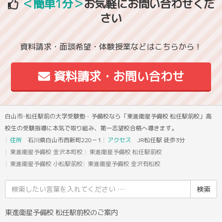
＜簡単1分＞
お気軽にお問い合わせくだ
さい
資料請求・面談希望・体験授業などはこちらから！
資料請求・お問い合わせ
白山市･松任駅前の大学受験塾・予備校なら「東進衛星予備校 松任駅前校」高
校生の受験指導に本気で取り組み、第一志望校合格へ導きます。
住所
石川県白山市西新町220－1
アクセス
JR松任駅 徒歩3分
東進衛星予備校 金沢本町校
東進衛星予備校 松任駅前校
東進衛星予備校 小松駅前校
東進衛星予備校 金沢有松校
検
索
結
東進衛星予備校 松任駅前校のご案内
果: