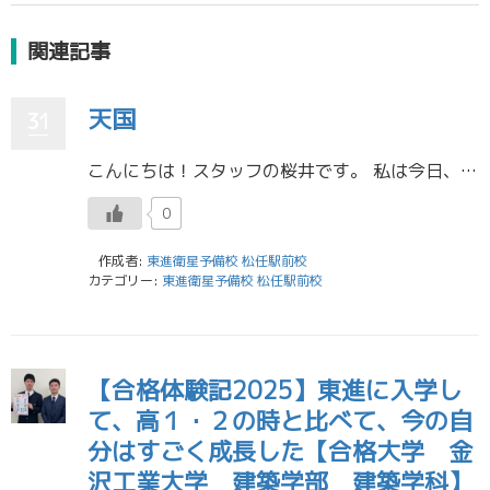
関連記事
天国
31
こんにちは！スタッフの桜井です。 私は今日、ついに免許を取りました！！！！！！！！！！！ 春くらいに入校したのにサボりにサボって昨日やっと卒業したんですが、勢いに乗って免許センターでも合格してきました。もう車校のことを考 […]
0
作成者:
東進衛星予備校 松任駅前校
カテゴリー:
東進衛星予備校 松任駅前校
【合格体験記2025】東進に入学し
て、高１・２の時と比べて、今の自
分はすごく成長した【合格大学 金
沢工業大学 建築学部 建築学科】