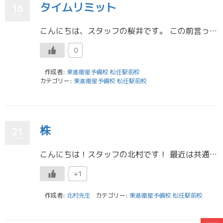
タイムリミット
16
こんにちは、スタッフの桜井です。 この前言っていたマローネカシスを飲めました。ギリギリ滑り込みキメました！ 最近家を出たのはそれくらいなので、そろそろ始まる後期の授業が恐ろしいです。 外出たくないですね～、インドアには厳 […]
0
作成者:
東進衛星予備校 松任駅前校
カテゴリー:
東進衛星予備校 松任駅前校
株
21
こんにちは！スタッフの北村です！ 最近は共通テストもあって勉強について多く書かれていたので、すこし自分も最近勉強していることについて書こうと思います！ 年明けから新NISAが始まったのもあり、最近は株について勉強中です！ […]
+1
作成者:
北村先生
カテゴリー:
東進衛星予備校 松任駅前校