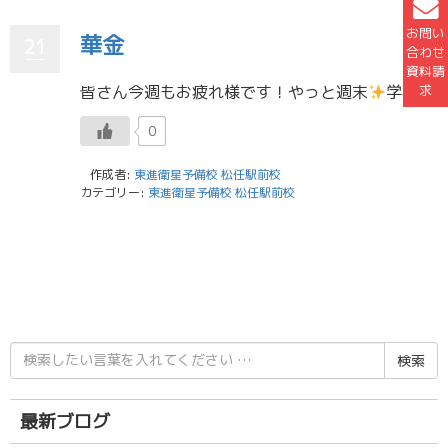
お問い
華金
21
合わせ
資料請
求
皆さん今週もお疲れ様です！やっと週末
学校が始まってから土日のありがたみがものすごく増しました。 私は最近9時から18時まで学校にいるのですが、これが案外きついのです…。普段生徒にはもっと勉強しろ、毎日東進に来いなどと簡 […]
0
作成者:
東進衛星予備校 松任駅前校
カテゴリー:
東進衛星予備校 松任駅前校
検
索
結
果:
最新ブログ