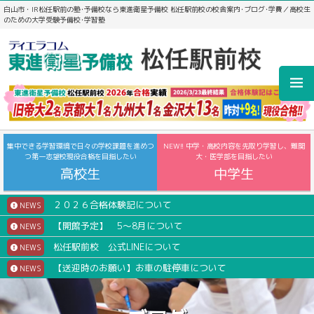
白山市・IR松任駅前の塾･予備校なら東進衛星予備校 松任駅前校の校舎案内･ブログ･学費／高校生
のための大学受験予備校･学習塾
集中できる学習環境で日々の学校課題を進めつ
NEW!! 中学・高校内容を先取り学習し、難関
つ第一志望校現役合格を目指したい
大・医学部を目指したい
高校生
中学生
２０２６合格体験記について
NEWS
【開館予定】 5～8月について
NEWS
松任駅前校 公式LINEについて
NEWS
【送迎時のお願い】お車の駐停車について
NEWS