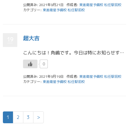
公開済み: 2021年9月21日
作成者:
東進衛星予備校 松任駅前校
カテゴリー:
東進衛星予備校 松任駅前校
超大吉
19
こんにちは！角嶋です。今日は特にお知らせすることもないので私が最近おみくじを引いた話をしようと思います。 もう1年の後半に差し掛かっているこんな時期にという感じですが、最近あまりいいこともなかったのでなんとなく引いてみよ […]
0
公開済み: 2021年9月19日
作成者:
東進衛星予備校 松任駅前校
カテゴリー:
東進衛星予備校 松任駅前校
1
2
3
>