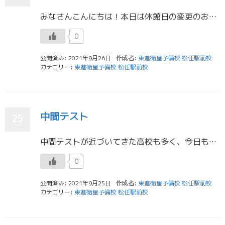
みなさんこんにちは！本日は休館日の変更のお知らせです！ 来月の休館日は10/20(水)に変更になります！ またその影響で高3と高2のHRがそれぞれ10/19(火)、10/21(木)に変更になります いよいよ入試も近づいて […]
0
公開済み: 2021年9月26日
作成者:
東進衛星予備校 松任駅前校
カテゴリー:
東進衛星予備校 松任駅前校
中間テスト
25
中間テストが近づいてきた高校も多く、今日もたくさんの生徒が東進に登校して学習していました。 昨日は1年生の進学ガイダンスもあり、1,2年生は個別相談会をしたうえで順次新規受講がスタートします。 東進は早期学習ができるのが […]
0
公開済み: 2021年9月25日
作成者:
東進衛星予備校 松任駅前校
カテゴリー:
東進衛星予備校 松任駅前校