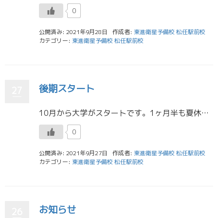
0
公開済み: 2021年9月28日
作成者:
東進衛星予備校 松任駅前校
カテゴリー:
東進衛星予備校 松任駅前校
後期スタート
27
10月から大学がスタートです。1ヶ月半も夏休みがありましたが、韓国ドラマをずっと見ていたらあっという間に終わってしまいました。。。また毎日早起きしなければならりませんが、切り替えて頑張ります！ もうすぐ学校のテストですね […]
0
公開済み: 2021年9月27日
作成者:
東進衛星予備校 松任駅前校
カテゴリー:
東進衛星予備校 松任駅前校
お知らせ
26