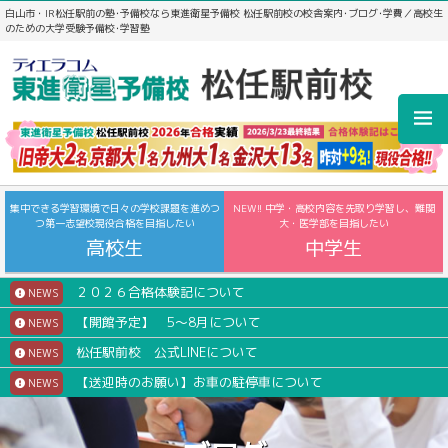
白山市・IR松任駅前の塾･予備校なら東進衛星予備校 松任駅前校の校舎案内･ブログ･学費／高校生
のための大学受験予備校･学習塾
集中できる学習環境で日々の学校課題を進めつ
NEW!! 中学・高校内容を先取り学習し、難関
つ第一志望校現役合格を目指したい
大・医学部を目指したい
高校生
中学生
２０２６合格体験記について
NEWS
【開館予定】 5～8月について
NEWS
松任駅前校 公式LINEについて
NEWS
【送迎時のお願い】お車の駐停車について
NEWS