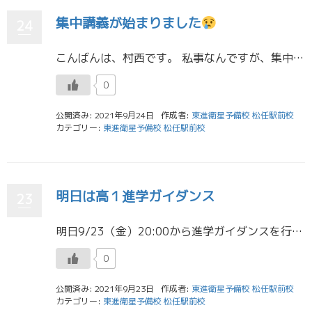
集中講義が始まりました
24
こんばんは、村西です。 私事なんですが、集中講義がスタートしました。 ん？となりますよね、金沢大学は10月1日から学校がスタートします。ですが、私は1週間早く学校が始まり、朝から授業を受けてきました。 1.2限の授業が来 […]
0
公開済み: 2021年9月24日
作成者:
東進衛星予備校 松任駅前校
カテゴリー:
東進衛星予備校 松任駅前校
明日は高１進学ガイダンス
23
明日9/23（金）20:00から進学ガイダンスを行います。ZOOMでの参加も可能ですので、たくさんのご参加お待ちしております！ 東進衛星予備校 松任駅前校
0
公開済み: 2021年9月23日
作成者:
東進衛星予備校 松任駅前校
カテゴリー:
東進衛星予備校 松任駅前校