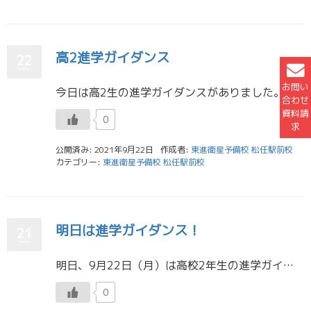
高2進学ガイダンス
22
お問い
今日は高2生の進学ガイダンスがありました。進学ガイダンスでは、高2生は来年の4月までに模試でAラインをとることを目標にしましょうというような話がありました。高2生はこの目標に向けて気持ちを切り替え、11月の模試で8割超え […]
合わせ
資料請
0
求
公開済み: 2021年9月22日
作成者:
東進衛星予備校 松任駅前校
カテゴリー:
東進衛星予備校 松任駅前校
明日は進学ガイダンス！
21
明日、9月22日（月）は高校2年生の進学ガイダンスがあります。これからの勉強計画や大学のことについての説明会です。 自分の経験上、この時期から大学受験のことについていろいろ知ることができるのは、とてもありがたいことです。 […]
0