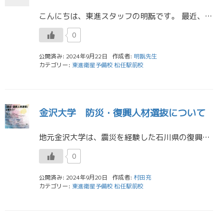
こんにちは、東進スタッフの明翫です。 最近、単元ジャンルに取り組む高３生が多くなってきて、１日に提出される答案の枚数も増えてきました！ 単元ジャンルは、今までに自分が取り組んだ東進での学習履歴から、ＡＩが克服すべきだと判 […]
0
公開済み: 2024年9月22日
作成者:
明翫先生
カテゴリー:
東進衛星予備校 松任駅前校
金沢大学 防災・復興人材選抜について
地元金沢大学は、震災を経験した石川県の復興に関わる人材を支援・育成したい思いから、今年の受験に「防災・復興人材選抜」を導入します。まだ告知されて一般には大きく知られていないものの、大学側としては震災を経験した人、震災の復 […]
0
公開済み: 2024年9月20日
作成者:
村田充
カテゴリー:
東進衛星予備校 松任駅前校