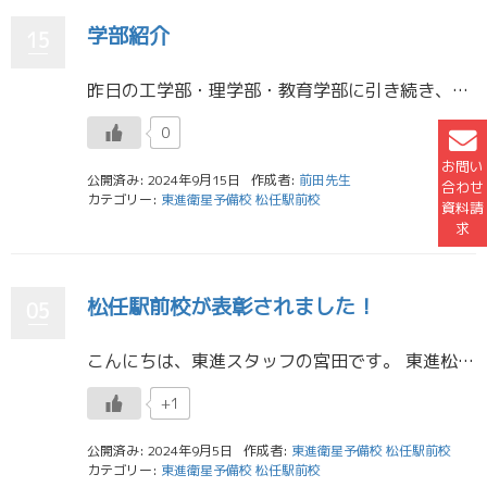
学部紹介
15
昨日の工学部・理学部・教育学部に引き続き、今日は薬学部・医学部の学部紹介を行いました。 高１生中心に高２・３年生も数名参加してくれて盛り上がりました。 あまり知らなかった学部についても、リアルな話がたくさん聞けたのではな […]
0
お問い
公開済み: 2024年9月15日
作成者:
前田先生
合わせ
カテゴリー:
東進衛星予備校 松任駅前校
資料請
求
松任駅前校が表彰されました！
05
こんにちは、東進スタッフの宮田です。 東進松任駅前校のがんばりが認められ、 「夏休み向上得点マラソン 過去問演習講座平均達成年数 二次私大部門」で全国第10位として表彰されました！！ 東進衛星予備校だけでなく、東進ハイス […]
+1
公開済み: 2024年9月5日
作成者:
東進衛星予備校 松任駅前校
カテゴリー:
東進衛星予備校 松任駅前校