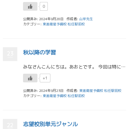
0
公開済み: 2024年9月28日
作成者:
山岸先生
カテゴリー:
東進衛星予備校 松任駅前校
秋以降の学習
23
みなさんこんにちは。あおとです。 今回は特に高３生に向けたお話です。 最近は半袖だと寒く感じる日も増えて来ていよいよ秋になってきましたね。高３生は共テ・二次過去問に単元ジャンル別演習、模試・・・と、やることが多すぎて手が […]
+1
公開済み: 2024年9月23日
作成者:
東進衛星予備校 松任駅前校
カテゴリー:
東進衛星予備校 松任駅前校
志望校別単元ジャンル
22