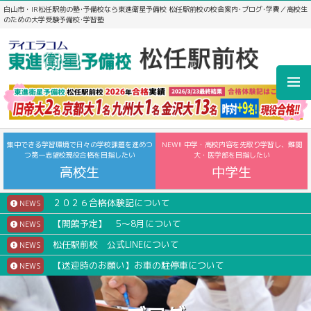
白山市・IR松任駅前の塾･予備校なら東進衛星予備校 松任駅前校の校舎案内･ブログ･学費／高校生
のための大学受験予備校･学習塾
集中できる学習環境で日々の学校課題を進めつ
NEW!! 中学・高校内容を先取り学習し、難関
つ第一志望校現役合格を目指したい
大・医学部を目指したい
高校生
中学生
２０２６合格体験記について
NEWS
【開館予定】 5～8月について
NEWS
松任駅前校 公式LINEについて
NEWS
【送迎時のお願い】お車の駐停車について
NEWS