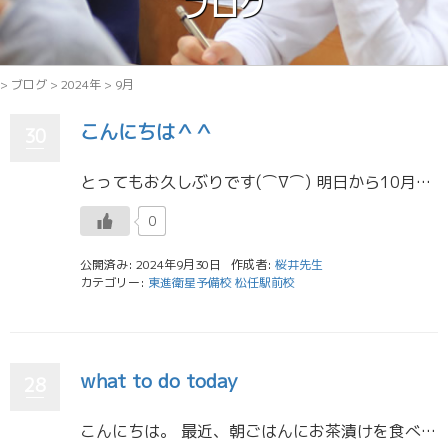
ブログ
>
ブログ
>
2024年
>
9月
こんにちは＾＾
30
とってもお久しぶりです(⌒∇⌒) 明日から10月ですね。 この時期は１年生が数ⅡBを始めたり、2年生が数Ⅲを始めたり、3年生の質問が過去問になったりと質問の難易度が上がるので、生徒のみなさんが質問を持ってくるたびに実はド […]
0
公開済み: 2024年9月30日
作成者:
桜井先生
カテゴリー:
東進衛星予備校 松任駅前校
what to do today
28
こんにちは。 最近、朝ごはんにお茶漬けを食べることにはまっている山岸です。この間までは卵かけご飯でした。昔はパンも好きでよく食べていたんですけど、小麦は体によくないと思うようになりました。ちなみに、医学的には大腸がんのリ […]