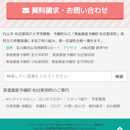
資料請求・お問い合わせ
白山市･松任駅前の大学受験塾・予備校なら「東進衛星予備校 松任駅前校」高
校生の受験指導に本気で取り組み、第一志望校合格へ導きます。
住所
石川県白山市西新町220－1
アクセス
JR松任駅 徒歩3分
東進衛星予備校 金沢本町校
東進衛星予備校 松任駅前校
東進衛星予備校 小松駅前校
東進衛星予備校 金沢有松校
検
索
結
東進衛星予備校 松任駅前校のご案内
果:
#9 (タイトルなし)
はじめての方へ
スタッフ紹介
学習環境
合格実績･体験記
受講料
ブログ
お問い合わせ・資料請求
会社概要
アコガレから探す私の将来！高校生の進路探しなら「ウカルメ」 掲載教室
Copyright © 東進衛星予備校 松任駅前校 All Rights Reserved.