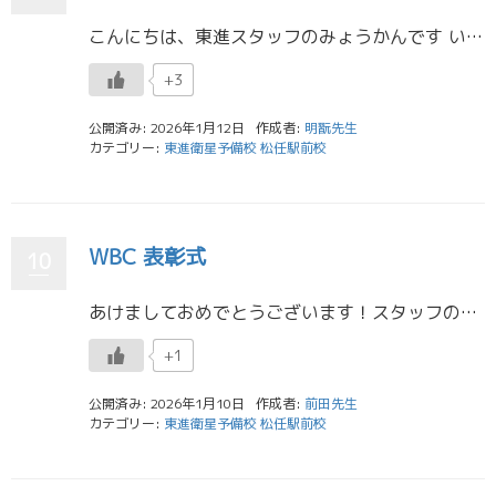
こんにちは、東進スタッフのみょうかんです いよいよ今週末、共通テストですね みなさんは今、どういう心境でしょうか 当時の私は、共テが終われば勉強科目がへるよ、と思うようにしていました さもなくば不安と焦りに吞みこまれるか […]
+3
公開済み: 2026年1月12日
作成者:
明翫先生
カテゴリー:
東進衛星予備校 松任駅前校
WBC 表彰式
10
あけましておめでとうございます！スタッフの前田です。 昨日・今日に渡り、高1・2生を対象とした冬イベント"White Bingo Christmas"の表彰式が開催されました！ 皆さんいつもに増して、登校や受講などを頑張 […]
+1
公開済み: 2026年1月10日
作成者:
前田先生
カテゴリー:
東進衛星予備校 松任駅前校