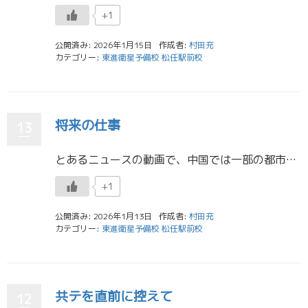
+1
公開済み: 2026年1月15日
作成者:
村田充
カテゴリー:
東進衛星予備校 松任駅前校
将来の仕事
13
とあるニュースの動画で、中国では一部の都市でタクシーは完全自動運転で運転手がいなく、タクシーには様々なＡＩセンサーがついていて他の車や歩行者や障害物を察知して止まる機能がついており、実際に運用されている動画を見て、人手不 […]
+1
公開済み: 2026年1月13日
作成者:
村田充
カテゴリー:
東進衛星予備校 松任駅前校
共テを直前に控えて
12