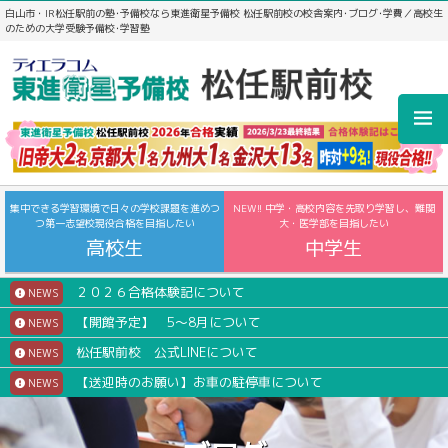
白山市・IR松任駅前の塾･予備校なら東進衛星予備校 松任駅前校の校舎案内･ブログ･学費／高校生
のための大学受験予備校･学習塾
集中できる学習環境で日々の学校課題を進めつ
NEW!! 中学・高校内容を先取り学習し、難関
つ第一志望校現役合格を目指したい
大・医学部を目指したい
高校生
中学生
２０２６合格体験記について
NEWS
【開館予定】 5～8月について
NEWS
松任駅前校 公式LINEについて
NEWS
【送迎時のお願い】お車の駐停車について
NEWS