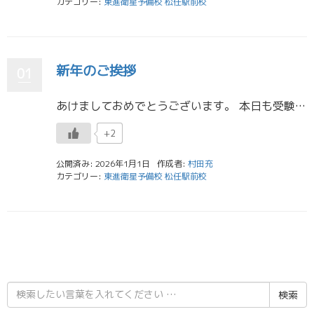
カテゴリー:
東進衛星予備校 松任駅前校
新年のご挨拶
01
あけましておめでとうございます。 本日も受験生は朝９時から18時30分まで正月特訓に全員遅刻なく参加し、ラストスパートの学習を続けております。我々スタッフも毎年の恒例行事ですが、正月返上で目の前の生徒と向き合っております […]
+2
公開済み: 2026年1月1日
作成者:
村田充
カテゴリー:
東進衛星予備校 松任駅前校
検
索