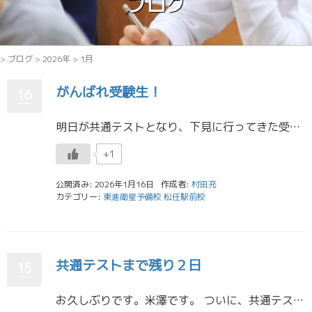
ブログ
>
ブログ
>
2026年
>
1月
がんばれ受験生！
16
明日が共通テストとなり、下見に行ってきた受験生が続々と最後の確認の学習に14時の開館から登校してきています。本日は例年、あまり遅くまでは学習せず夕方ごろには帰るため、帰りにはスタッフ総出で激励の声かけとともに当日のリラッ […]
+1
公開済み: 2026年1月16日
作成者:
村田充
カテゴリー:
東進衛星予備校 松任駅前校
共通テストまで残り２日
15
お久しぶりです。米澤です。 ついに、共通テストまで残り２日となりました。受験生は緊張してくる頃だと思います。ちなみに私は直前に謎の自信が出てくるタイプでした（笑）。私と同じタイプの子もいるかな？どちらにしても、最後の最後 […]