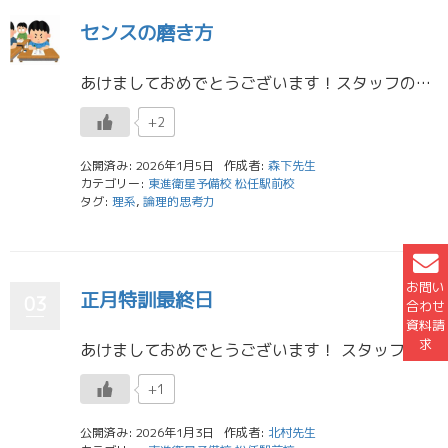
センスの磨き方
あけましておめでとうございます！スタッフの森下です。今日は生徒のKくんの質問対応をしていて気づいたことをブログにしようと思います。 皆さんはセンスにどんなイメージを抱いていますか？英語で "sense" は物事を察知・理 […]
+2
公開済み: 2026年1月5日
作成者:
森下先生
カテゴリー:
東進衛星予備校 松任駅前校
タグ:
理系
,
論理的思考力
お問い
正月特訓最終日
03
合わせ
資料請
求
あけましておめでとうございます！ スタッフの北村です！ 今日はいよいよ昨年末から始まった正月特訓の最終日です！ みんな本当に４日間よく頑張っていました
+1
公開済み: 2026年1月3日
作成者:
北村先生