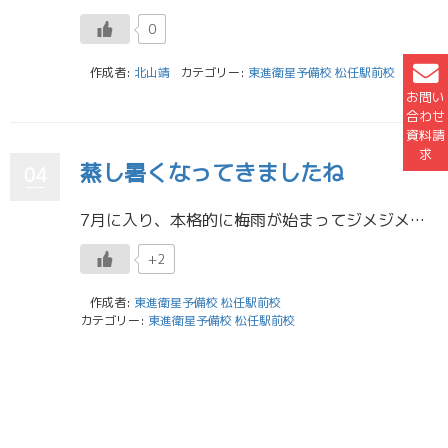
0
作成者:
北山靖
カテゴリー:
東進衛星予備校 松任駅前校
お問い
合わせ
資料請
求
蒸し暑くなってきましたね
04
7月に入り、本格的に梅雨が始まってジメジメとした蒸し暑い日が続いていますがみなさんはどのように過ごしていますか？？蒸し暑さで勉強が捗らない...なんてこともあるかもしれませんね。湿度の高い日の夜は、枕元に凍らせたペットボ […]
+2
作成者:
東進衛星予備校 松任駅前校
カテゴリー:
東進衛星予備校 松任駅前校