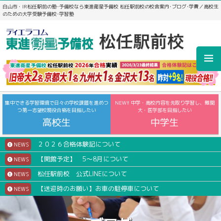
白山市・IR松任駅前の塾･予備校なら東進衛星予備校 松任駅前校の校舎案内･ブログ･学費／高校生
のための大学受験予備校･学習塾
集中できる学習環境で日々の学校課題を進めつ
NEW!! 中学・高校内容を先取り学習し、難関
つ第一志望校現役合格を目指したい
大・医学部を目指したい
高校生
中学生
２０２６合格体験記について
NEWS
【開館予定】 5～8月について
NEWS
松任駅前校 公式LINEについて
NEWS
【送迎時のお願い】お車の駐停車について
NEWS