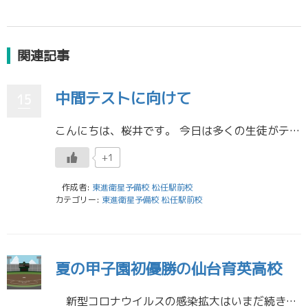
関連記事
中間テストに向けて
15
こんにちは、桜井です。 今日は多くの生徒がテスト前の最後の日曜日でした。なのに人がとても少ない(´;ω;｀) 松任校は受講する生徒も自習する生徒も大歓迎ですよ！ テスト勉強に満足している人も不安な人も見られました。特に一 […]
+1
作成者:
東進衛星予備校 松任駅前校
カテゴリー:
東進衛星予備校 松任駅前校
夏の甲子園初優勝の仙台育英高校
新型コロナウイルスの感染拡大はいまだ続き、日常生活に大きな不自由を強いられる生活が続きます。現在の高校3年生はそのコロナ禍の中で入学し、多くの苦難を強いられながら、勉強に部活(野球)に打ち込んできたことでしょう。以下は […]