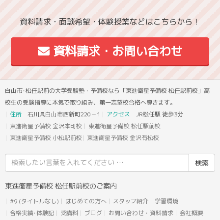
資料請求・面談希望・体験授業などはこちらから！
資料請求・お問い合わせ
白山市･松任駅前の大学受験塾・予備校なら「東進衛星予備校 松任駅前校」高
校生の受験指導に本気で取り組み、第一志望校合格へ導きます。
住所
石川県白山市西新町220－1
アクセス
JR松任駅 徒歩3分
東進衛星予備校 金沢本町校
東進衛星予備校 松任駅前校
東進衛星予備校 小松駅前校
東進衛星予備校 金沢有松校
検
索
結
東進衛星予備校 松任駅前校のご案内
果:
#9 (タイトルなし)
はじめての方へ
スタッフ紹介
学習環境
合格実績･体験記
受講料
ブログ
お問い合わせ・資料請求
会社概要