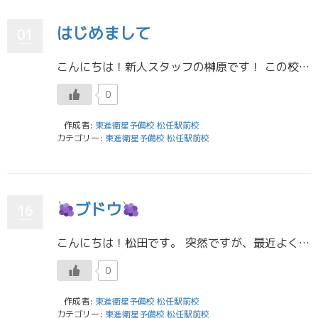
はじめまして
01
こんにちは！新人スタッフの榊原です！ この校舎に通っていたので知ってる人もいるかな～と思います。 早くみなさんと仲良くなりたいのでどんどん質問もってきてください！ よろしくおねがいします！ 東進衛星予備校 松任駅前校
0
作成者:
東進衛星予備校 松任駅前校
カテゴリー:
東進衛星予備校 松任駅前校
ブドウ
16
こんにちは！松田です。 突然ですが、最近よく食べているものがあります。それは大学で採れたブドウです！ 私の通っている大学には付属の農場と果樹園があるので、そこで栽培された野菜や果物がお手頃価格で販売されています。 今の時 […]
0
作成者:
東進衛星予備校 松任駅前校
カテゴリー:
東進衛星予備校 松任駅前校