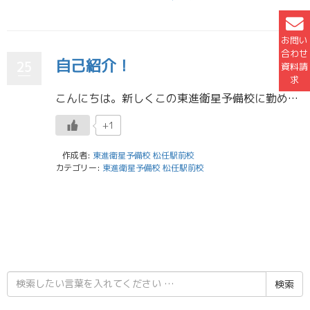
お問い
合わせ
自己紹介！
25
資料請
求
こんにちは。新しくこの東進衛星予備校に勤め始めた宮田樹です。出身は長野県の長野市。ご存知の通り、全体的に田舎で、海がありません。石川県と比べると、湿度は低く、夏は長野県の方が過ごしやすいかなと思っています。 自分は高校時 […]
+1
作成者:
東進衛星予備校 松任駅前校
カテゴリー:
東進衛星予備校 松任駅前校
検
索
結