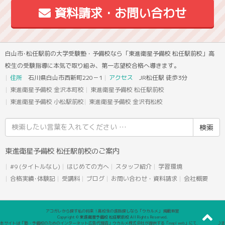
資料請求・お問い合わせ
白山市･松任駅前の大学受験塾・予備校なら「東進衛星予備校 松任駅前校」高
校生の受験指導に本気で取り組み、第一志望校合格へ導きます。
住所
石川県白山市西新町220－1
アクセス
JR松任駅 徒歩3分
東進衛星予備校 金沢本町校
東進衛星予備校 松任駅前校
東進衛星予備校 小松駅前校
東進衛星予備校 金沢有松校
検
索
結
東進衛星予備校 松任駅前校のご案内
果:
#9 (タイトルなし)
はじめての方へ
スタッフ紹介
学習環境
合格実績･体験記
受講料
ブログ
お問い合わせ・資料請求
会社概要
アコガレから探す私の将来！高校生の進路探しなら「ウカルメ」 掲載教室
Copyright © 東進衛星予備校 松任駅前校 All Rights Reserved.
本サイトは「塾・予備校のためのインターネット広告代理店」ウカルメ株式会社が提供する「mapl web」にて運営しておりま