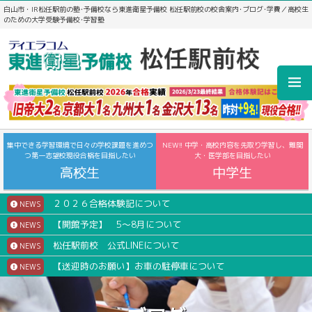
白山市・IR松任駅前の塾･予備校なら東進衛星予備校 松任駅前校の校舎案内･ブログ･学費／高校生
のための大学受験予備校･学習塾
集中できる学習環境で日々の学校課題を進めつ
NEW!! 中学・高校内容を先取り学習し、難関
つ第一志望校現役合格を目指したい
大・医学部を目指したい
高校生
中学生
２０２６合格体験記について
NEWS
【開館予定】 5～8月について
NEWS
松任駅前校 公式LINEについて
NEWS
【送迎時のお願い】お車の駐停車について
NEWS