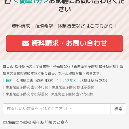
＜簡単1分＞
お気軽にお問い合わせくだ
さい
資料請求・面談希望・体験授業などはこちらから！
資料請求・お問い合わせ
白山市･松任駅前の大学受験塾・予備校なら「東進衛星予備校 松任駅前校」高
校生の受験指導に本気で取り組み、第一志望校合格へ導きます。
住所
石川県白山市西新町220－1
アクセス
JR松任駅 徒歩3分
東進衛星予備校 金沢本町校
東進衛星予備校 松任駅前校
東進衛星予備校 小松駅前校
東進衛星予備校 金沢有松校
検
索
結
東進衛星予備校 松任駅前校のご案内
果: