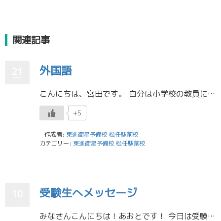
関連記事
外国語
21
こんにちは、宮田です。 自分は小学校の教員になろうと思っているので、大学で小学校の英語学習について学んでいます。小学校では英語とは言わず、外国語と言います。なぜかはわかりません。今度聞きます。 小学校3.4年生では外国語 […]
+5
作成者:
東進衛星予備校 松任駅前校
カテゴリー:
東進衛星予備校 松任駅前校
受験生へメッセージ
10
みなさんこんにちは！あおとです！ 今日は受験生へメッセージと言うことで、僕が思っていることを書こうと思います。 まず、皆さんほんとによく頑張っていると思います。すごい。僕は褒めるのがほんとに下手で「すごい」とか「やるやん […]