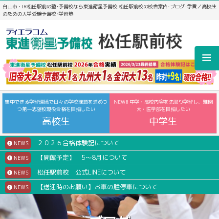
白山市・IR松任駅前の塾･予備校なら東進衛星予備校 松任駅前校の校舎案内･ブログ･学費／高校生
のための大学受験予備校･学習塾
集中できる学習環境で日々の学校課題を進めつ
NEW!! 中学・高校内容を先取り学習し、難関
つ第一志望校現役合格を目指したい
大・医学部を目指したい
高校生
中学生
２０２６合格体験記について
NEWS
【開館予定】 5～8月について
NEWS
松任駅前校 公式LINEについて
NEWS
【送迎時のお願い】お車の駐停車について
NEWS