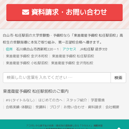
資料請求・お問い合わせ
白山市･松任駅前の大学受験塾・予備校なら「東進衛星予備校 松任駅前校」高
校生の受験指導に本気で取り組み、第一志望校合格へ導きます。
住所
石川県白山市西新町220－1
アクセス
JR松任駅 徒歩3分
東進衛星予備校 金沢本町校
東進衛星予備校 松任駅前校
東進衛星予備校 小松駅前校
東進衛星予備校 金沢有松校
検
索
結
東進衛星予備校 松任駅前校のご案内
果:
#9 (タイトルなし)
はじめての方へ
スタッフ紹介
学習環境
合格実績･体験記
受講料
ブログ
お問い合わせ・資料請求
会社概要
アコガレから探す私の将来！高校生の進路探しなら「ウカルメ」 掲載教室
Copyright © 東進衛星予備校 松任駅前校 All Rights Reserved.