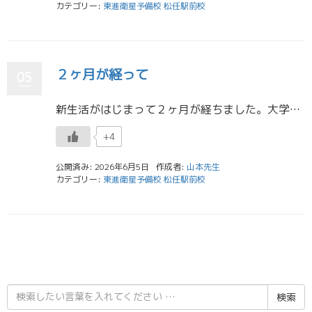
カテゴリー:
東進衛星予備校 松任駅前校
２ヶ月が経って
05
新生活がはじまって２ヶ月が経ちました。大学生の生活にも東進のスタッフとしての仕事にも慣れてきたと思います。そこで最近うれしかったことを書きたいと思います。それは東進の生徒からの質問に答えた時に生徒から「めちゃくちゃわかり […]
+4
公開済み: 2026年6月5日
作成者:
山本先生
カテゴリー:
東進衛星予備校 松任駅前校
検
索