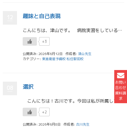
趣味と自己表現
12
こんにちは、津山です。 病院実習をしていると、2週間や4週間で診療科が変わっていくのでその度に事項紹介をする機会があります。人生で一番自己紹介をしている期間な気がしますね。項目は学年、名前、部活、出身、趣味や希望診療科と […]
+3
公開済み: 2026年6月12日
作成者:
津山先生
カテゴリー:
東進衛星予備校 松任駅前校
お問い
選択
08
合わせ
資料請
求
こんにちは！古川です。今回は私が所属している「地球社会基盤学類」について紹介したいと思います。みなさんの学部選びの参考にしていただければ幸いです。 私の主観では、数学が得意だから数学科、物理が得意だから物理科のように […]
+2
公開済み: 2026年6月8日
作成者:
古川先生