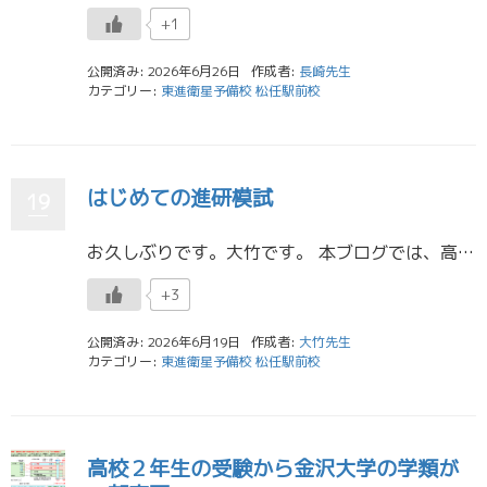
+1
公開済み: 2026年6月26日
作成者:
長崎先生
カテゴリー:
東進衛星予備校 松任駅前校
はじめての進研模試
19
お久しぶりです。大竹です。 本ブログでは、高校1年生向けに進研模試について少し紹介します。 おそらく、皆さんが初めて受ける全国の模試かなと思いますが、いずれはこういう模試が山のようにやってきますので、場数を踏んでおきまし […]
+3
公開済み: 2026年6月19日
作成者:
大竹先生
カテゴリー:
東進衛星予備校 松任駅前校
高校２年生の受験から金沢大学の学類が