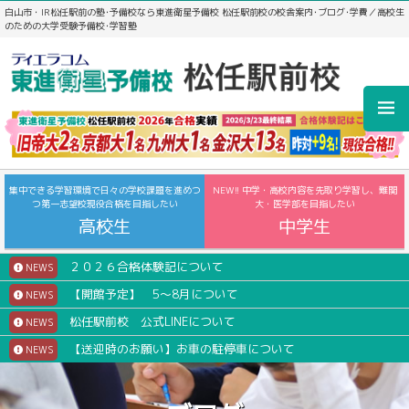
白山市・IR松任駅前の塾･予備校なら東進衛星予備校 松任駅前校の校舎案内･ブログ･学費／高校生
のための大学受験予備校･学習塾
集中できる学習環境で日々の学校課題を進めつ
NEW!! 中学・高校内容を先取り学習し、難関
つ第一志望校現役合格を目指したい
大・医学部を目指したい
高校生
中学生
２０２６合格体験記について
NEWS
【開館予定】 5～8月について
NEWS
松任駅前校 公式LINEについて
NEWS
【送迎時のお願い】お車の駐停車について
NEWS