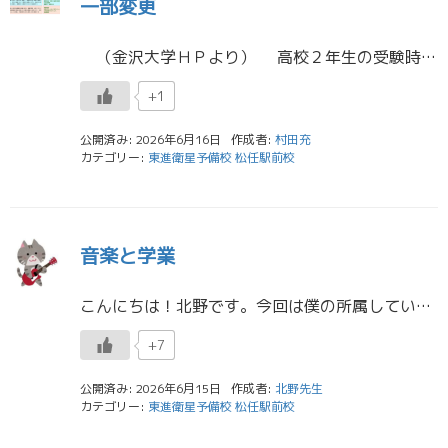
一部変更
（金沢大学ＨＰより） 高校２年生の受験時から、金沢大学の国際学類が人文学類と統合になり、人文学類の中に国際学類の国際共修プログラムを含むカリキュラムになる模様です。また、経済学類と地域創造学類は合併して新たに社会経営 […]
+1
公開済み: 2026年6月16日
作成者:
村田充
カテゴリー:
東進衛星予備校 松任駅前校
音楽と学業
こんにちは！北野です。今回は僕の所属している軽音楽サークルについてのお話をしたいと思います。 僕の通う大学には３つの軽音楽サークルがあります。きっと皆さんが志望する多くの大学にも少なくとも一つは軽音楽サークルがあると思い […]
+7
公開済み: 2026年6月15日
作成者:
北野先生
カテゴリー:
東進衛星予備校 松任駅前校