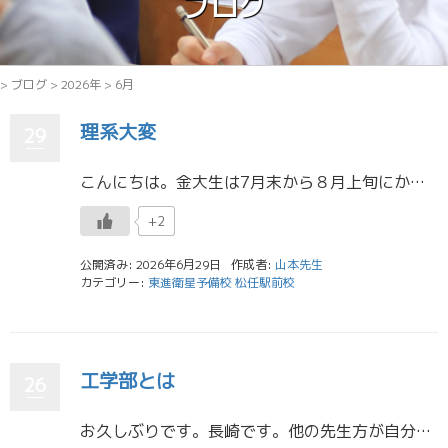
ブログ
>
ブログ
>
2026年
>
6月
理系大変
29
こんにちは。金大生は7月末から８月上旬にかけてテストがあります。僕にとっては大学生になって２回目のテストになります。１回目のテスト期間を過ごして分かったことは大学生は理系と文系でテストの負担がえらいほど違うということです […]
+2
公開済み: 2026年6月29日
作成者:
山本先生
カテゴリー:
東進衛星予備校 松任駅前校
工学部とは
26
お久しぶりです。長崎です。他の先生方が自分の所属学部についてお話していたので今日は私が所属する工学部についてお話しようと思います。 皆さんがイメージする工学部はずーっと機械を触ったりパソコンと向き合ってひたすらプログラミ […]